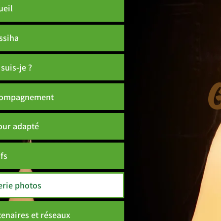
ueil
ssiha
suis-je ?
compagnement
our adapté
ifs
erie photos
tenaires et réseaux